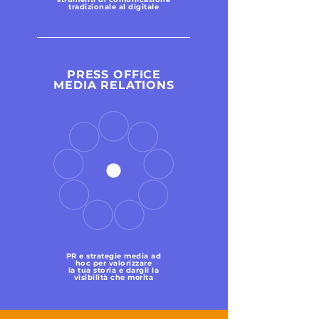
tradizionale al digitale
PRESS OFFICE
MEDIA RELATIONS
PR e strategie media ad
hoc per valorizzare
la tua storia e dargli la
visibilità che merita