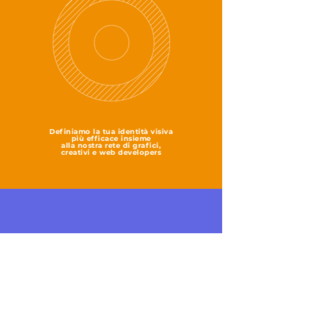
Definiamo la tua identità visiva
più efficace insieme
alla nostra rete di grafici,
creativi e web developers
STORIE UTILI