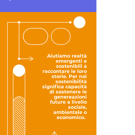
Aiutiamo realtà
emergenti e
sostenibili a
raccontare le loro
storie. Per noi
sostenibilità
significa capacità
di sostenere le
genereazioni
future a livello
sociale,
ambientale o
economico.