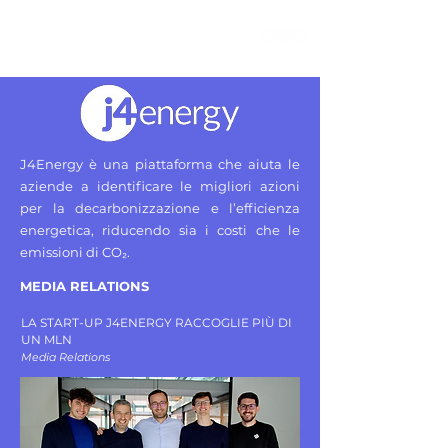
J4Energy è una piattaforma che aiuta le
aziende a identificare le migliori azioni
per la decarbonizzazione e l’efficienza
energetica, riducendo sia i costi che le
emissioni di CO₂.
MEDIA RELATIONS ​​
LA START-UP J4ENERGY RACCOGLIE PIÙ DI
UN MLN
Media Relations