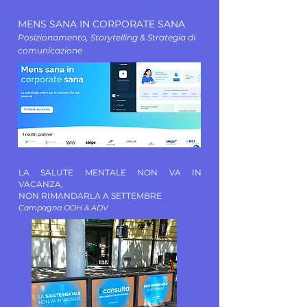
MENS SANA IN CORPORATE SANA
Posizionamento, Sto
rytelling & Strategia di
comunicazione
LA SALUTE MENTALE NON VA IN
VACANZA,
NON RIMANDARLA A SETTEMBRE
Campagna OOH & ADV