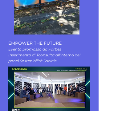
EMPOWER THE FUTURE
Evento promosso da Forbes
Inserimento di Tconsulta all'interno del
panel Sostenibilità Sociale
TALKIN’ PILLS
Branded Content